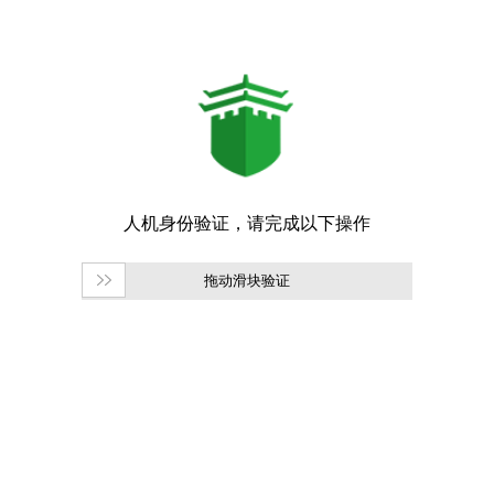
拖动滑块验证